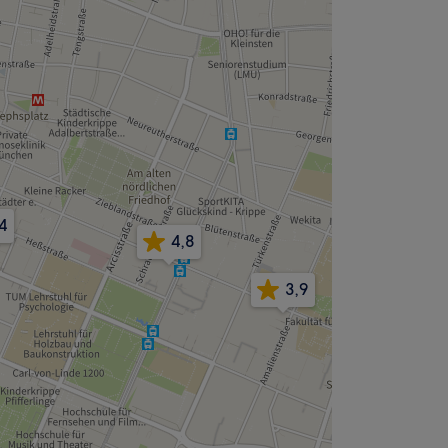
4
4,8
3,9