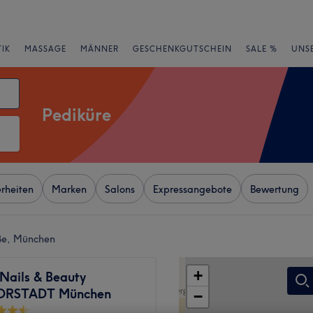
IK
MASSAGE
MÄNNER
GESCHENKGUTSCHEIN
SALE %
UNS
Pediküre
rheiten
Marken
Salons
Expressangebote
Bewertung
aße, München
+
Nails & Beauty
RSTADT München
−