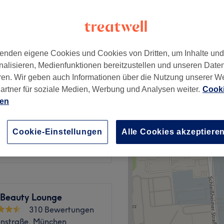
wertungen
tadt, München
enden eigene Cookies und Cookies von Dritten, um Inhalte un
35 €
nalisieren, Medienfunktionen bereitzustellen und unseren Date
50 €
ren. Wir geben auch Informationen über die Nutzung unserer W
artner für soziale Medien, Werbung und Analysen weiter.
Cooki
40 €
ien
50 €
49,50 €
Cookie-Einstellungen
Alle Cookies akzeptiere
55 €
y Beauty Lounge
310 Bewertungen
enstraße, München