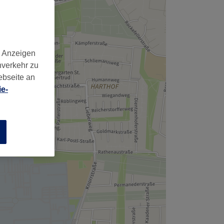
d Anzeigen
nverkehr zu
ebseite an
e-
n