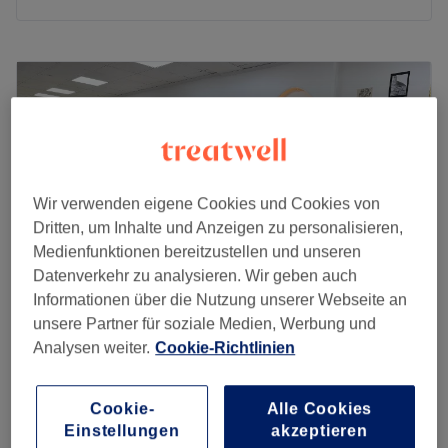
Montag
09:30
–
19:30
Dienstag
09:30
–
19:30
Mittwoch
09:30
–
19:30
Donnerstag
09:30
–
19:30
Freitag
09:30
–
19:30
Samstag
09:30
–
18:00
Sonntag
Geschlossen
Wir verwenden eigene Cookies und Cookies von
Dritten, um Inhalte und Anzeigen zu personalisieren,
Ein makelloser Auftritt verlangt sagenhafte Nägel und
Medienfunktionen bereitzustellen und unseren
Wimpern. Die gibt es bei Nails 1999 Lashes in Berlin-
Datenverkehr zu analysieren. Wir geben auch
Mitte. Der Salon bietet dir eine große Auswahl an
Informationen über die Nutzung unserer Webseite an
Nageldesigns, Maniküren, Pediküren,
unsere Partner für soziale Medien, Werbung und
Wimpernverlängerungen und vielem mehr.
KT Nails & Beauty
Analysen weiter.
Cookie-Richtlinien
Nächste öffentliche Verkehrsmittel:
4,8
34 Bewertungen
Friedrichstraße, Berlin
Auf Karte anzeigen
Der U-Bahnhof Stadtmitte ist nur wenige Gehminuten
Cookie-
Alle Cookies
Pediküre
entfernt.
Einstellungen
akzeptieren
ab
28 €
35 Min. - 40 Min.