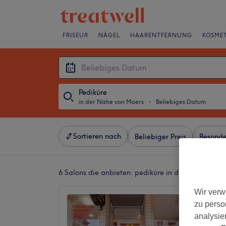
FRISEUR
NÄGEL
HAARENTFERNUNG
KOSMET
Pediküre
in der Nähe von Moers
・
Beliebiges Datum
Sortieren nach
Beliebiger Preis
Besonde
6 Salons die anbieten:
pediküre in der Nähe von 
Wir verw
Lovely
zu perso
4,5
analysie
Innenst