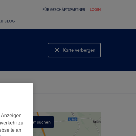
FÜR GESCHÄFTSPARTNER
LOGIN
ER BLOG
Karte verbergen
Karte anzeigen
d Anzeigen
In diesem Gebiet suchen
nverkehr zu
ebseite an
,