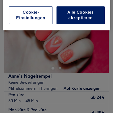
Cookie-
Alle Cookies
Einstellungen
akzeptieren
Anne's Nageltempel
Keine Bewertungen
Mittelsömmern, Thüringen
Auf Karte anzeigen
Pediküre
ab
24 €
30 Min. - 45 Min.
Maniküre & Pediküre
ab
40 €