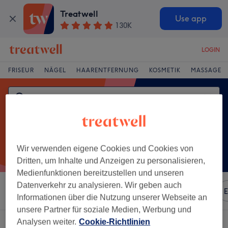
Treatwell
Use app
130K
LOGIN
FRISEUR
NÄGEL
HAARENTFERNUNG
KOSMETIK
MASSAGE
Wir verwenden eigene Cookies und Cookies von
Dritten, um Inhalte und Anzeigen zu personalisieren,
Medienfunktionen bereitzustellen und unseren
Datenverkehr zu analysieren. Wir geben auch
Sortieren nach
Beliebiger Preis
Marken
Salons
E
Informationen über die Nutzung unserer Webseite an
unsere Partner für soziale Medien, Werbung und
Analysen weiter.
Cookie-Richtlinien
Ein Salon, der anbietet:
pediküre in Mittelsömmern, Thüringen