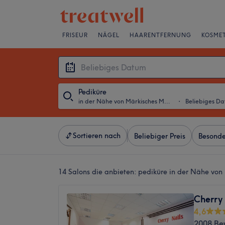
FRISEUR
NÄGEL
HAARENTFERNUNG
KOSMET
Pediküre
in der Nähe von Märkisches Museum, Berlin
・
Beliebiges D
Sortieren nach
Beliebiger Preis
Besonde
14 Salons die anbieten:
pediküre in der Nähe von
Cherry
4,6
2008 Be