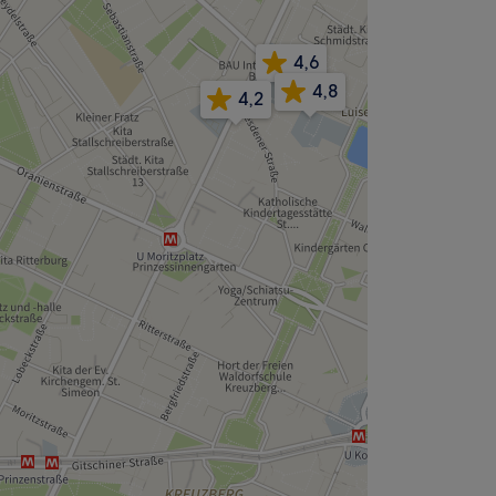
4,6
4,8
4,2