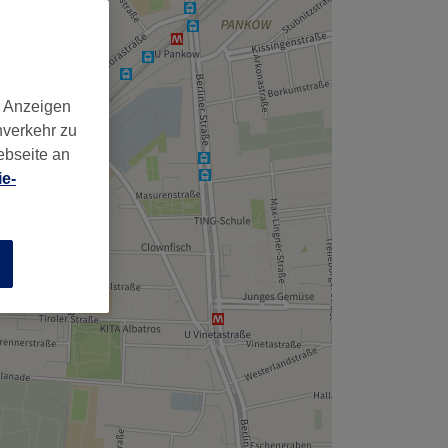
d Anzeigen
nverkehr zu
ebseite an
e-
n