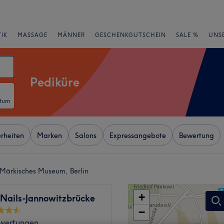
IK
MASSAGE
MÄNNER
GESCHENKGUTSCHEIN
SALE %
UNS
Pediküre
atum
rheiten
Marken
Salons
Expressangebote
Bewertung
 Märkisches Museum, Berlin
+
 Nails-Jannowitzbrücke
−
wertungen