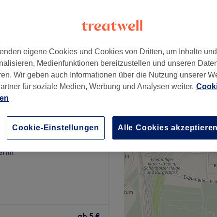
erlin
enden eigene Cookies und Cookies von Dritten, um Inhalte un
ab
22 €
nalisieren, Medienfunktionen bereitzustellen und unseren Date
ren. Wir geben auch Informationen über die Nutzung unserer W
artner für soziale Medien, Werbung und Analysen weiter.
Cooki
ien
Nails
Cookie-Einstellungen
Alle Cookies akzeptiere
86 Bewertungen
erlin
tzutage ebenso zur
eur. Bei Cherry Nails
ab
5 €