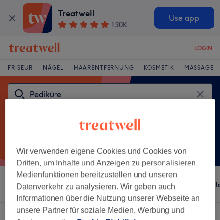
Treatwell
Use app
130K
LOGIN
FRISEUR
NÄGEL
HAARENTFERNUNG
KOSMETIK
MASSAGE
Wir verwenden eigene Cookies und Cookies von
Dritten, um Inhalte und Anzeigen zu personalisieren,
Medienfunktionen bereitzustellen und unseren
Sortieren nach
Beliebiger Preis
Besonderheiten
Sal
Datenverkehr zu analysieren. Wir geben auch
Informationen über die Nutzung unserer Webseite an
unsere Partner für soziale Medien, Werbung und
Ein Salon, der anbietet:
pediküre in Gartenstadt, Ludwigshafen