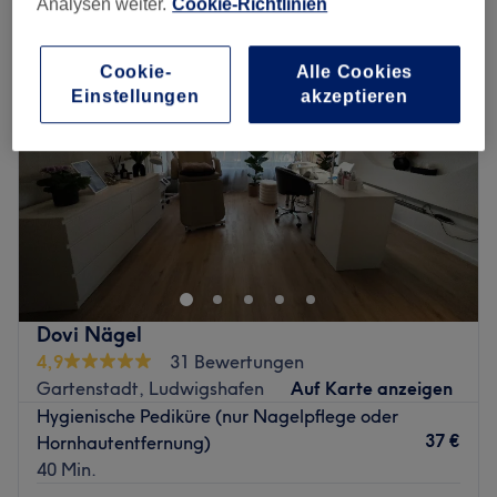
Analysen weiter.
Cookie-Richtlinien
Cookie-
Alle Cookies
Einstellungen
akzeptieren
Dovi Nägel
4,9
31 Bewertungen
Gartenstadt, Ludwigshafen
Auf Karte anzeigen
Hygienische Pediküre (nur Nagelpflege oder
37 €
Hornhautentfernung)
40 Min.