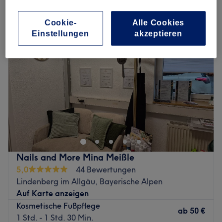
pediküre in Lindenberg im Allgäu, Bayerische Alpen
Cookie-
Alle Cookies
Einstellungen
akzeptieren
Nails and More Mina Meißle
5,0
44 Bewertungen
Lindenberg im Allgäu, Bayerische Alpen
Auf Karte anzeigen
Kosmetische Fußpflege
ab
50 €
1 Std. - 1 Std. 30 Min.