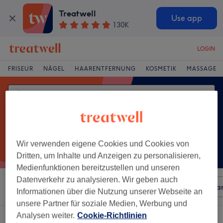
Treatwell
Use app
130K
LOGIN
FRISEUR
NÄGEL
HAARENTFERNUNG
KOSMETIK
MASSAGE
Wir verwenden eigene Cookies und Cookies von
Dritten, um Inhalte und Anzeigen zu personalisieren,
Medienfunktionen bereitzustellen und unseren
Datenverkehr zu analysieren. Wir geben auch
Sortieren nach
Beliebiger Preis
Besonderheiten
Mar
Informationen über die Nutzung unserer Webseite an
unsere Partner für soziale Medien, Werbung und
Analysen weiter.
Cookie-Richtlinien
Ein Salon, der anbietet: