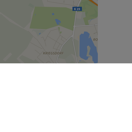
Leaflet
| ©
OpenStreetMap
contributors