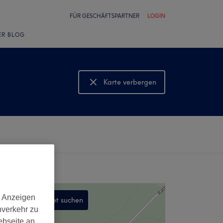
FÜR GESCHÄFTSPARTNER
LOGIN
ER BLOG
Karte verbergen
Karte anzeigen
d Anzeigen
In diesem Gebiet suchen
nverkehr zu
,
ebseite an