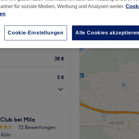
de, Köln
artner für soziale Medien, Werbung und Analysen weiter.
Cooki
ien
Cookie-Einstellungen
Alle Cookies akzeptiere
48 €
38 €
5 €
Club bei Mila
72 Bewertungen
 Köln