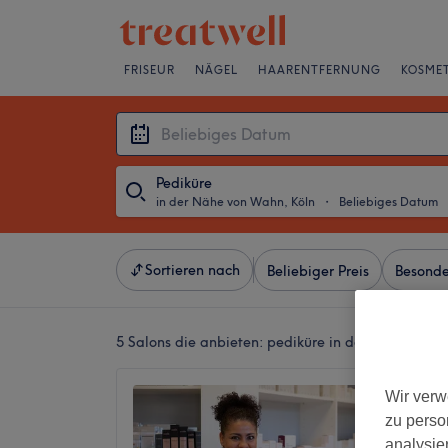
FRISEUR
NÄGEL
HAARENTFERNUNG
KOSMET
Pediküre
in der Nähe von Wahn, Köln
・
Beliebiges Datum
Sortieren nach
Beliebiger Preis
Besonde
5 Salons die anbieten:
pediküre in der Nähe von 
BEAUT
Wir verw
Plückt
zu perso
4,9
analysie