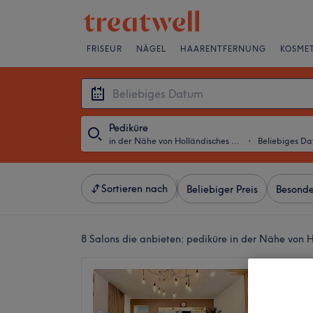
FRISEUR
NÄGEL
HAARENTFERNUNG
KOSMET
Pediküre
in der Nähe von Holländisches Viertel, Potsdam
・
Beliebiges D
Sortieren nach
Beliebiger Preis
Besonde
8 Salons die anbieten:
pediküre in der Nähe von H
Kieu A
4,7
Innenst