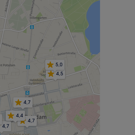
5,0
4,5
4,7
4,4
4,7
4,7