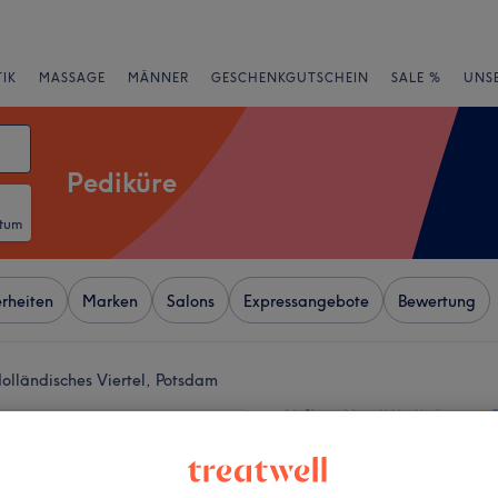
IK
MASSAGE
MÄNNER
GESCHENKGUTSCHEIN
SALE %
UNS
Pediküre
atum
rheiten
Marken
Salons
Expressangebote
Bewertung
olländisches Viertel, Potsdam
+
nh Nagelstudio
331 Bewertungen
−
adt, Potsdam