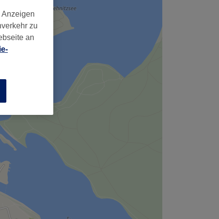
d Anzeigen
nverkehr zu
ebseite an
e-
n