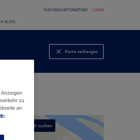
FÜR GESCHÄFTSPARTNER
LOGIN
ER BLOG
Karte verbergen
Karte anzeigen
d Anzeigen
nverkehr zu
ebseite an
e-
In diesem Gebiet suchen
,