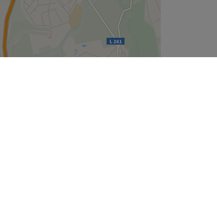
Leaflet
| ©
OpenStreetMap
contributors
Unternehmen
Über uns
Jobs