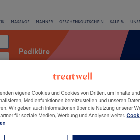
IK
MASSAGE
MÄNNER
GESCHENKGUTSCHEIN
SALE %
UNS
Pediküre
atum
rheiten
Salons
Expressangebote
Bewertung
enden eigene Cookies und Cookies von Dritten, um Inhalte un
nalisieren, Medienfunktionen bereitzustellen und unseren Date
Hardtberg, Bonn
ren. Wir geben auch Informationen über die Nutzung unserer W
artner für soziale Medien, Werbung und Analysen weiter.
Cooki
+
ien
rt World - Bonn
91 Bewertungen
−
, Bonn