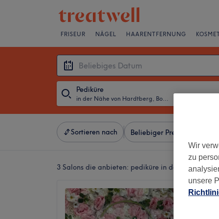
FRISEUR
NÄGEL
HAARENTFERNUNG
KOSMET
Pediküre
in der Nähe von Hardtberg, Bonn
・
Beliebiges D
Sortieren nach
Beliebiger Preis
Besonde
Wir verw
zu perso
3 Salons die anbieten:
pediküre in der Nähe von 
analysie
unsere P
Richtlin
Nails A
4,7
Duisdorf