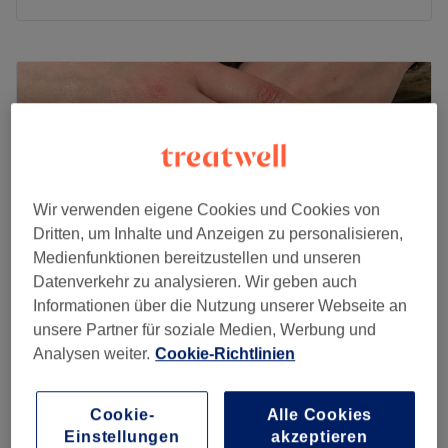
Montag
09:30
–
19:30
Dienstag
09:30
–
19:30
Mittwoch
09:30
–
19:30
Donnerstag
09:30
–
19:30
Freitag
09:30
–
19:30
Samstag
09:30
–
18:00
Sonntag
Geschlossen
Wir verwenden eigene Cookies und Cookies von
Dritten, um Inhalte und Anzeigen zu personalisieren,
Bei Anni Nails in Hamburg-Eppendorf kriegst du die
Medienfunktionen bereitzustellen und unseren
allerschönsten Nägel - mit top Qualität zu fairen Preisen!
Datenverkehr zu analysieren. Wir geben auch
Hier findest du ein breites Angebot an Nagelmodellagen,
Informationen über die Nutzung unserer Webseite an
Maniküren und Pediküren. Komm vorbei und lass dich
unsere Partner für soziale Medien, Werbung und
überzeugen.
Kelly Nails
Analysen weiter.
Cookie-Richtlinien
Nächste öffentliche Verkehrsmittel:
4,7
1218 Bewertungen
Gegenüber von dem Salon befindet sich die
Hoheluft, Hamburg
Auf Karte anzeigen
Cookie-
Alle Cookies
Bushaltestelle Eppendorfer Marktplatz.
Nebenzeiten
Einstellungen
akzeptieren
ab
30,40 €