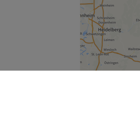
sen
Freigericht
>
ecke
Geschäftspartner