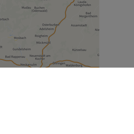
Leaflet
| ©
OpenStreetMap
contributors
Unternehmen