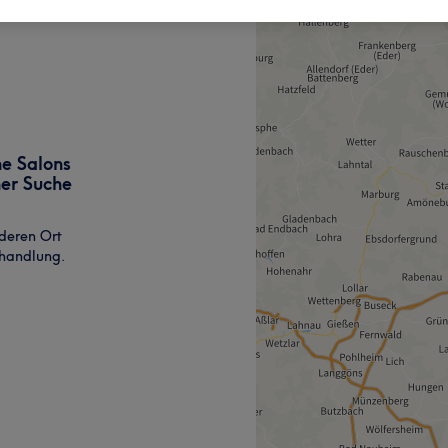
ne Salons
ner Suche
deren Ort
ehandlung.