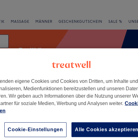
IK
MASSAGE
MÄNNER
GESCHENKGUTSCHEIN
SALE %
UNS
Pediküre
enden eigene Cookies und Cookies von Dritten, um Inhalte un
e
Bewertung
nalisieren, Medienfunktionen bereitzustellen und unseren Date
ren. Wir geben auch Informationen über die Nutzung unserer W
artner für soziale Medien, Werbung und Analysen weiter.
Cooki
ien
+
−
Cookie-Einstellungen
Alle Cookies akzeptiere