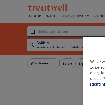
FRISEUR
NÄGEL
HAARENTFERNUNG
KOSMET
Pediküre
in Freigericht, Hessen
・
Beliebiges Datum
Wir verw
Sortieren nach
Salons
Expressangebot
zu perso
analysie
unsere P
Richtlin