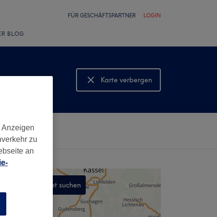
FÜR GESCHÄFTSPARTNER
LOGIN
ER BLOG
Karte verbergen
Karte anzeigen
d Anzeigen
nverkehr zu
ebseite an
e-
In diesem Gebiet suchen
,
n