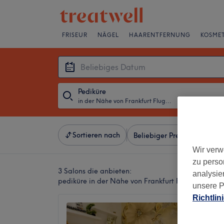
FRISEUR
NÄGEL
HAARENTFERNUNG
KOSMET
Pediküre
in der Nähe von Frankfurt Flughafen, Frankfurt am Main
・
Beliebiges D
Sortieren nach
Beliebiger Preis
Besonde
Wir verw
zu perso
3 Salons die anbieten:
analysie
pediküre in der Nähe von Frankfurt Flughafen, Fr
unsere P
Richtlin
Sandy N
4,7