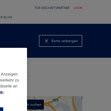
FÜR GESCHÄFTSPARTNER
LOGIN
ER BLOG
Karte verbergen
Karte anzeigen
d Anzeigen
nverkehr zu
ebseite an
e-
In diesem Gebiet suchen