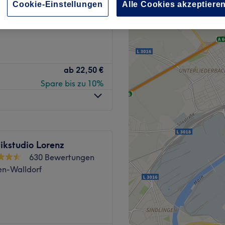
Cookie-Einstellungen
Alle Cookies akzeptiere
bach, Hessen
nzeiten
ab
22,50 €
Spare bis zu 10%
ikstudio Lorenz
630 Bewertungen
en-Walldorf
Herzen von Kelsterbach,