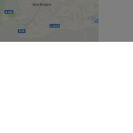
Leaflet
| ©
OpenStreetMap
contributors
Unternehmen