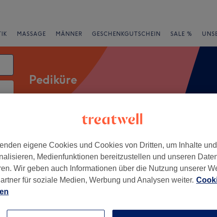
IK
MASSAGE
MÄNNER
GESCHENKGUTSCHEIN
SALE %
UNS
Pediküre
atum
rheiten
Salons
Expressangebote
Bewertung
enden eigene Cookies und Cookies von Dritten, um Inhalte un
nalisieren, Medienfunktionen bereitzustellen und unseren Date
ren. Wir geben auch Informationen über die Nutzung unserer W
ankfurt am Main
artner für soziale Medien, Werbung und Analysen weiter.
Cooki
ien
+
ails - Kelsterbach
40 Bewertungen
−