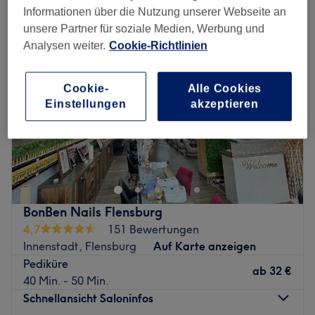
Informationen über die Nutzung unserer Webseite an
unsere Partner für soziale Medien, Werbung und
Analysen weiter.
Cookie-Richtlinien
Cookie-
Alle Cookies
Einstellungen
akzeptieren
BonBen Nails Flensburg
4,7
151 Bewertungen
Innenstadt, Flensburg
Auf Karte anzeigen
Pediküre
ab
32 €
40 Min. - 50 Min.
Schnellansicht Saloninfos