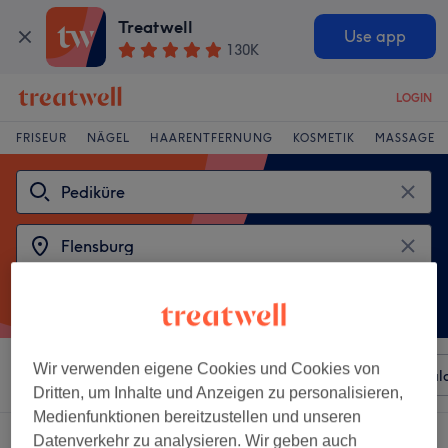
Treatwell
Use app
130K
LOGIN
FRISEUR
NÄGEL
HAARENTFERNUNG
KOSMETIK
MASSAGE
Wir verwenden eigene Cookies und Cookies von
Sortieren nach
Beliebiger Preis
Besonderheiten
Sal
Dritten, um Inhalte und Anzeigen zu personalisieren,
Medienfunktionen bereitzustellen und unseren
2 Salons die anbieten:
pediküre in Flensburg
Datenverkehr zu analysieren. Wir geben auch