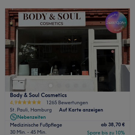
Montag
10:00
–
20:00
möglich.Eine Beratung ist auf Deutsch, Englisch sowie
Dienstag
10:00
–
20:00
Vietnamesisch möglich.
Mittwoch
10:00
–
20:00
Was uns an dem Salon gefällt:
Donnerstag
10:00
–
20:00
Atmosphäre: Ästhetisch, modern, trendbewusst
Freitag
10:00
–
20:00
Expertise: Nagelpflege & Design
Samstag
10:00
–
19:00
Produkte und Produktmarken: Hochwertige Produkte
Sonntag
Geschlossen
Extras: Gut an die öffentlichen Verkehrsmittel
angebunden
Namy Nails ist ein Nagelstudio, das im Herzen von
Zurück zur Salonansicht
Hamburg ansässig ist. Mit seinem einladenden und
gemütlichen Ambiente ist es ein beliebter Treffpunkt für
Schönheitsliebhaber in der ganzen Stadt.
Das Team
Body & Soul Cosmetics
4,9
1265 Bewertungen
Das Nagelstudio Namy Nails ist bekannt für sein kleines,
St. Pauli, Hamburg
Auf Karte anzeigen
aber engagiertes Team von Mitarbeitern, die sich um die
Nebenzeiten
Kunden kümmern. Sie sind dafür bekannt, dass sie ihren
ab
38,70 €
Medizinische Fußpflege
Kunden die bestmögliche Erfahrung bieten und stets auf
30 Min. - 45 Min.
Spare bis zu 10%
ihre Bedürfnisse eingehen.