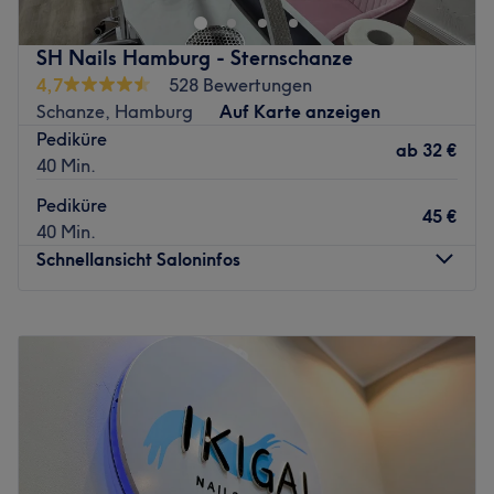
Kosmetikstudio in Hamburg-St. Pauli? Dann solltest du
Body & Soul Cosmetics in der Simon-von-Utrecht Straße
SH Nails Hamburg - Sternschanze
einen Besuch abstatten. Gesichtsbehandlungen auf
4,7
528 Bewertungen
höchstem Niveau, sowie Wimpern- und Fußpflege und
Schanze, Hamburg
Auf Karte anzeigen
Permanent Make-up für ein makelloses Erscheinungsbild
Pediküre
ab
32 €
bekommst du hier! Buche jetzt deinen Wunschtermin ganz
40 Min.
einfach und schell online auf Treatwell!
Pediküre
45 €
40 Min.
Jessica von Body & Soul Cosmetics absolvierte eine 3
Schnellansicht Saloninfos
jährige Ausbildung als medizinische Fachkosmetikerin /
Fußpflegerin in der staatlich anerkannten Kosmetikschule
Montag
09:30
–
19:30
Pieper in Hamburg Blankenese, bildete sich weiter zur
Dienstag
09:30
–
19:30
Visagistin, Make-up-Artistin Braut und Hairstylistin,
Mittwoch
09:30
–
19:30
Permanent Make-up Artist weiter! Hier kannst du dir also
Donnerstag
09:30
–
19:30
sicher sein: du bist bei einem richtigen Profi
Freitag
09:30
–
19:30
gelandet.Erzähl ihr einfach von deinen Wünschen und
Samstag
09:30
–
19:30
lehn dich entspannt zurück, während dich Jessica
Sonntag
Geschlossen
verschönert. Sie arbeitet dabei ausschließlich mit