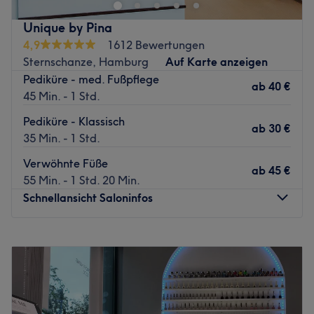
kommst du in Genuss von wohltuenden
Gesichtsbehandlungen, erstklassiger
Was uns an dem Salon gefällt:
Unique by Pina
Wimpernverlängerungen, einem tollen Permanent Make-
Atmosphäre: Edel, professionell, familiär.
4,9
1612 Bewertungen
Up, der Haarentfernung mittels Wachs und vielem mehr.
Expertise: Gesichts- und Körperbehandlungen.
Sternschanze, Hamburg
Auf Karte anzeigen
Worauf also noch warten? In die U-Bahn gesetzt, kommst
Produkte und Produktmarken: Naturkosmetik, vegane
Pediküre - med. Fußpflege
du ganz easy an und den passenden Termin, den buchst
Produkte, Felicitas Mustu, Meso Mircroneedling Vegan,
ab
40 €
45 Min. - 1 Std.
du bequem online über Treatwell!
Meso Treatment BB Glow Vegan.
Extras: kinderfreundlich.
Pediküre - Klassisch
Inhaberin Lani lebt und liebt für ihren Beruf, was auch
ab
30 €
35 Min. - 1 Std.
Zurück zur Salonansicht
ihren Kundinnen und Kunden nicht entgeht. Schon beim
Betreten des hellen Salons wird man von ihr liebevoll
Verwöhnte Füße
ab
45 €
empfangen, sodass man sich direkt wohlfühlt. Dank ihrer
55 Min. - 1 Std. 20 Min.
jahrelangen Erfahrung weiß Lani, dass eine ausführliche
Schnellansicht Saloninfos
Beratung das Fundament einer guten Behandlung ist. Nur
so kann sie auf dich, deine Haut und deine Wünsche
Montag
11:00
–
19:00
eingehen. Lani wurde mehrfach als Kosmetikerin,
Dienstag
11:00
–
19:00
Permanent Make-Up-Artistin und für ihre Arbeit im
Mittwoch
11:00
–
19:00
Bereich der Wimpernverlängerung ausgezeichnet.
Donnerstag
11:00
–
19:00
Überzeuge dich doch am besten selbst und lass dich von
Freitag
11:00
–
19:00
Lani verschönern!