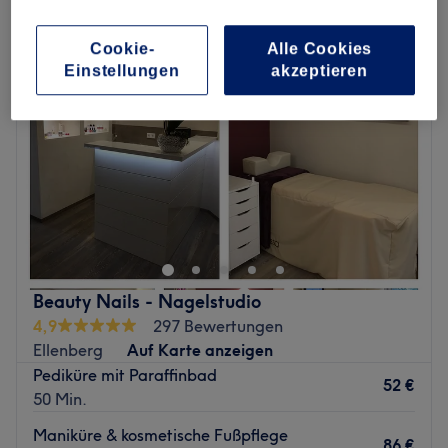
Cookie-
Alle Cookies
Einstellungen
akzeptieren
Beauty Nails - Nagelstudio
4,9
297 Bewertungen
Ellenberg
Auf Karte anzeigen
Pediküre mit Paraffinbad
52 €
50 Min.
Maniküre & kosmetische Fußpflege
86 €