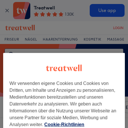
Treatwell
Use app
130K
LOGIN
FRISEUR
NÄGEL
HAARENTFERNUNG
KOSMETIK
MASSAGE
Wir verwenden eigene Cookies und Cookies von
Dritten, um Inhalte und Anzeigen zu personalisieren,
Medienfunktionen bereitzustellen und unseren
Datenverkehr zu analysieren. Wir geben auch
Sortieren nach
Beliebiger Preis
Marken
Salons
E
Informationen über die Nutzung unserer Webseite an
unsere Partner für soziale Medien, Werbung und
Analysen weiter.
Cookie-Richtlinien
Ein Salon, der anbietet:
pediküre in Ellenberg