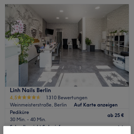
Linh Nails Berlin
4,5
1310 Bewertungen
Weinmeisterstraße, Berlin
Auf Karte anzeigen
Pediküre
ab
25 €
30 Min. - 40 Min.
Schnellansicht Saloninfos