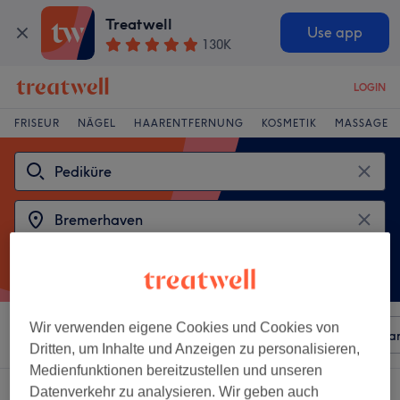
Treatwell
Use app
130K
LOGIN
FRISEUR
NÄGEL
HAARENTFERNUNG
KOSMETIK
MASSAGE
Wir verwenden eigene Cookies und Cookies von
Sortieren nach
Beliebiger Preis
Besonderheiten
Mar
Dritten, um Inhalte und Anzeigen zu personalisieren,
Medienfunktionen bereitzustellen und unseren
2 Salons die anbieten:
pediküre in Bremerhaven
Datenverkehr zu analysieren. Wir geben auch