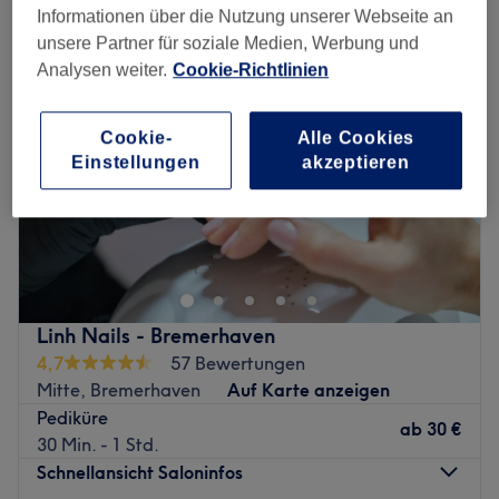
Informationen über die Nutzung unserer Webseite an
unsere Partner für soziale Medien, Werbung und
Analysen weiter.
Cookie-Richtlinien
Cookie-
Alle Cookies
Einstellungen
akzeptieren
Linh Nails - Bremerhaven
4,7
57 Bewertungen
Mitte, Bremerhaven
Auf Karte anzeigen
Pediküre
ab
30 €
30 Min. - 1 Std.
Schnellansicht Saloninfos