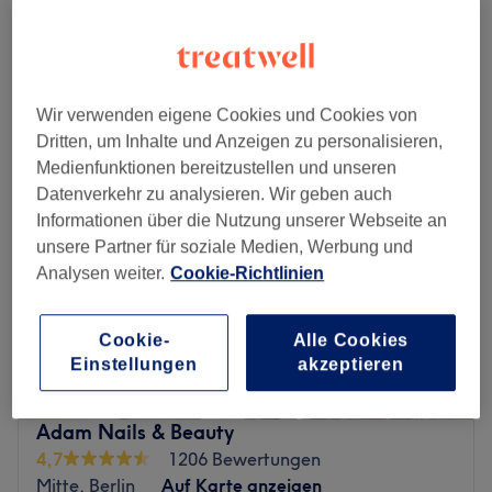
1 Std. - 1 Std. 20 Min.
Schnellansicht Saloninfos
Montag
10:00
–
20:00
Wir verwenden eigene Cookies und Cookies von
Dienstag
10:00
–
20:00
Dritten, um Inhalte und Anzeigen zu personalisieren,
Mittwoch
10:00
–
20:00
Medienfunktionen bereitzustellen und unseren
Donnerstag
10:00
–
20:00
Datenverkehr zu analysieren. Wir geben auch
Freitag
10:00
–
20:00
Informationen über die Nutzung unserer Webseite an
Samstag
10:00
–
18:00
unsere Partner für soziale Medien, Werbung und
Sonntag
Geschlossen
Analysen weiter.
Cookie-Richtlinien
Besuche die Spezialisten für Nailart bei Nails & Spa
Danvy in Berlin Mitte! Hier heißt man dich in freundlicher
Cookie-
Alle Cookies
Einstellungen
akzeptieren
und gemütlicher Atmosphäre herzlich willkommen. Hier
bekommst du professionelle Nageldesign nach neuesten
Trends und Techniken und klassisch pflegende
Adam Nails & Beauty
Behandlungen für Hände und Füße. Außerdem findest du
4,7
1206 Bewertungen
auch Wimpern- und Augenbrauenbehandlungen,
Mitte, Berlin
Auf Karte anzeigen