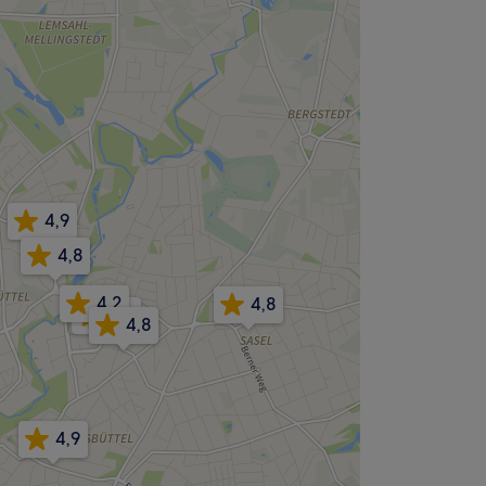
4,9
4,8
4,2
4,8
4,4
4,8
4,9