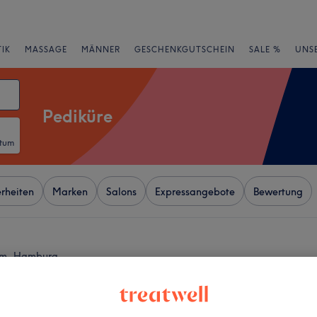
IK
MASSAGE
MÄNNER
GESCHENKGUTSCHEIN
SALE %
UNS
Pediküre
atum
rheiten
Marken
Salons
Expressangebote
Bewertung
rum, Hamburg
+
Nails & Beauty -
rg
−