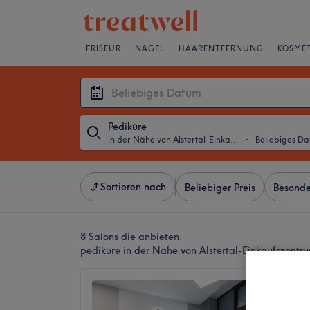
FRISEUR
NÄGEL
HAARENTFERNUNG
KOSMET
Pediküre
in der Nähe von Alstertal-Einkaufszentrum, Hamburg
・
Beliebiges D
Sortieren nach
Beliebiger Preis
Besonde
8 Salons die anbieten:
pediküre in der Nähe von Alstertal-Einkaufszent
Platin 
Hambu