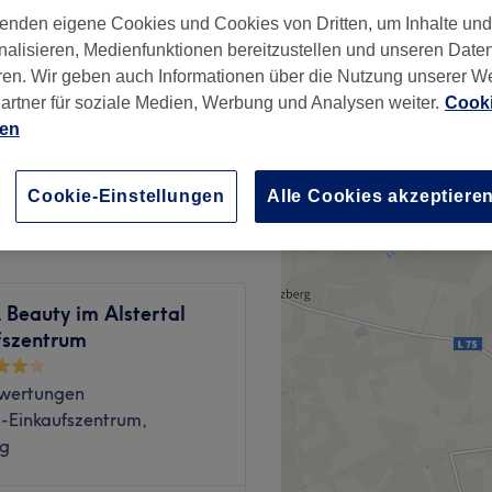
enden eigene Cookies und Cookies von Dritten, um Inhalte un
wertungen
nalisieren, Medienfunktionen bereitzustellen und unseren Date
üttel, Hamburg
ren. Wir geben auch Informationen über die Nutzung unserer W
artner für soziale Medien, Werbung und Analysen weiter.
Cooki
ien
45 €
Cookie-Einstellungen
Alle Cookies akzeptiere
Beauty im Alstertal
fszentrum
wertungen
l-Einkaufszentrum,
g
legte Füße legt, ist bei