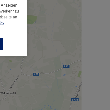
,
d Anzeigen
nverkehr zu
ebseite an
e-
n