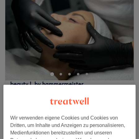
beauty L by hammermeister
4,9
175 Bewertungen
Sachsenhausen, Frankfurt am Main
Auf Karte anzeigen
80 €
Wellnessmaniküre Premium mit Paraffinbad
Wir verwenden eigene Cookies und Cookies von
1 Std.
100 €
Dritten, um Inhalte und Anzeigen zu personalisieren,
Schnellansicht Saloninfos
Medienfunktionen bereitzustellen und unseren