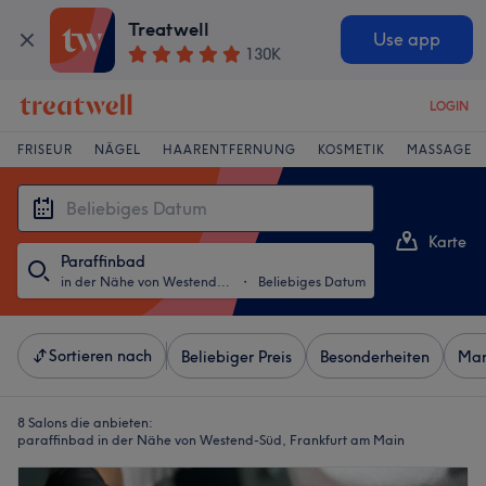
Treatwell
Use app
130K
LOGIN
FRISEUR
NÄGEL
HAARENTFERNUNG
KOSMETIK
MASSAGE
Karte
Paraffinbad
Liste
in der Nähe von Westend-Süd, Frankfurt am Main
・
Beliebiges Datum
Sortieren nach
Beliebiger Preis
Besonderheiten
Mar
8 Salons die anbieten:
paraffinbad in der Nähe von Westend-Süd, Frankfurt am Main