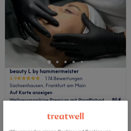
beauty L by hammermeister
4,9
174 Bewertungen
Sachsenhausen, Frankfurt am Main
Auf Karte anzeigen
80 €
Wellnessmaniküre Premium mit Paraffinbad
1 Std.
100 €
Schnellansicht Saloninfos