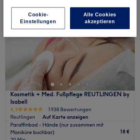
Cookie-
Alle Cookies
Einstellungen
akzeptieren
Kosmetik + Med. Fußpflege REUTLINGEN by
Isabell
4,9
1938 Bewertungen
Reutlingen
Auf Karte anzeigen
Paraffinbad - Hände (nur zusammen mit
18 €
Maniküre buchbar)
20 Min.