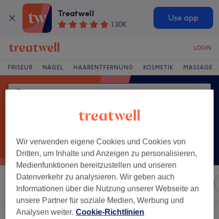
Treatwell
Use app
130K
LOGIN
FRISEUR
NÄGEL
HAARENTFERNUNG
KOSMETIK
MASSAGE
Wir verwenden eigene Cookies und Cookies von
Dritten, um Inhalte und Anzeigen zu personalisieren,
Medienfunktionen bereitzustellen und unseren
Datenverkehr zu analysieren. Wir geben auch
Sortieren nach
Marken
Salons
Expressangebote
Informationen über die Nutzung unserer Webseite an
unsere Partner für soziale Medien, Werbung und
Analysen weiter.
Cookie-Richtlinien
Ein Salon, der anbietet:
paraffinbad in Reutlingen