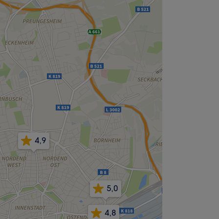
4,9
5,0
4,8