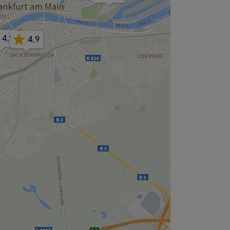
4,9
4,9