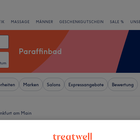
IK
MASSAGE
MÄNNER
GESCHENKGUTSCHEIN
SALE %
UNS
Paraffinbad
atum
rheiten
Marken
Salons
Expressangebote
Bewertung
ankfurt am Main
+
 L by hammermeister
174 Bewertungen
−