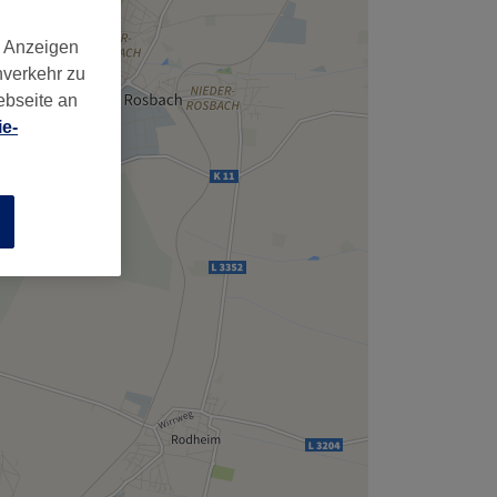
,
d Anzeigen
nverkehr zu
ebseite an
e-
n