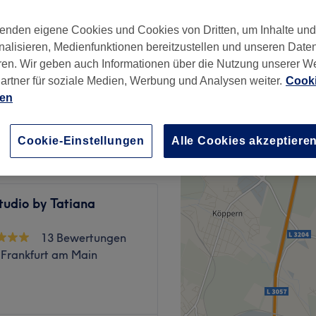
hausen, Frankfurt am
enden eigene Cookies und Cookies von Dritten, um Inhalte un
nalisieren, Medienfunktionen bereitzustellen und unseren Date
ren. Wir geben auch Informationen über die Nutzung unserer W
artner für soziale Medien, Werbung und Analysen weiter.
Cooki
80 €
ien
d
100 €
Cookie-Einstellungen
Alle Cookies akzeptiere
tudio by Tatiana
13 Bewertungen
 Frankfurt am Main
in perfekter Look – bei