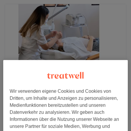
MY SMILE AND MORE - Köln Neumarkt
Wir verwenden eigene Cookies und Cookies von
4,9
1018 Bewertungen
Dritten, um Inhalte und Anzeigen zu personalisieren,
Schildergasse, Köln
Auf Karte anzeigen
Medienfunktionen bereitzustellen und unseren
49 €
Paraffinbad - Füße
Datenverkehr zu analysieren. Wir geben auch
45 Min.
54 €
Informationen über die Nutzung unserer Webseite an
Schnellansicht Saloninfos
unsere Partner für soziale Medien, Werbung und