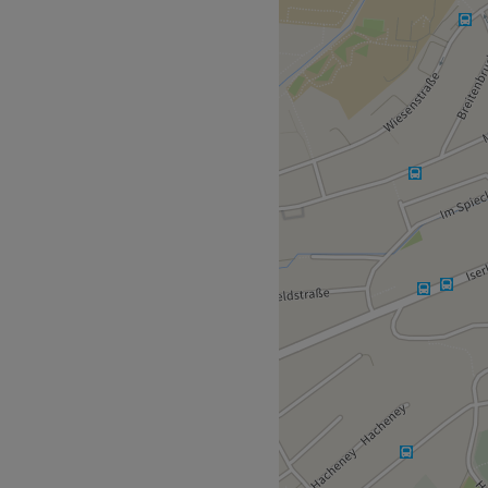
sie ist eine Entscheidung.
BEAUTY keinen
tudio, das Maßstäbe setzt.
Hier wird perfektioniert.
atment auf dich abgestimmt –
en.
slichkeit – und dass du dich
 die ideale Basis für eine
osmetikerin, gelernte
 Wimpernstylistin. Somit