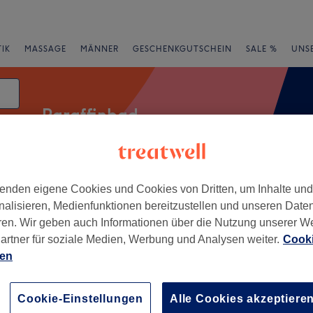
IK
MASSAGE
MÄNNER
GESCHENKGUTSCHEIN
SALE %
UNS
Paraffinbad
enden eigene Cookies und Cookies von Dritten, um Inhalte un
rheiten
Salons
Expressangebote
Bewertung
nalisieren, Medienfunktionen bereitzustellen und unseren Date
ren. Wir geben auch Informationen über die Nutzung unserer W
artner für soziale Medien, Werbung und Analysen weiter.
Cooki
ien
+
BEAUTY
119 Bewertungen
−
Cookie-Einstellungen
Alle Cookies akzeptiere
mburg, Hagen