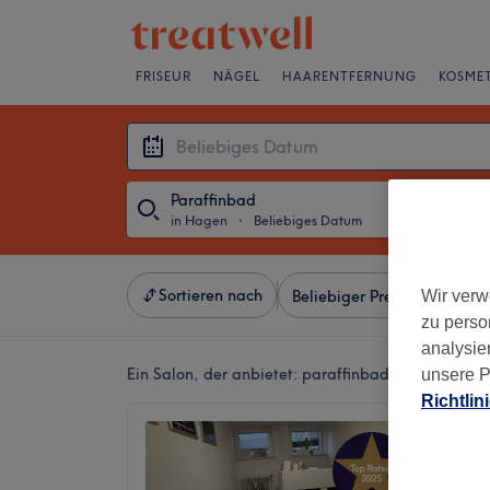
FRISEUR
NÄGEL
HAARENTFERNUNG
KOSMET
Paraffinbad
in Hagen
・
Beliebiges Datum
Sortieren nach
Wir verw
Beliebiger Preis
Besonde
zu perso
analysie
Ein Salon, der anbietet:
paraffinbad in Hagen
unsere P
Richtlin
DOLLS
4,9
Hohenli