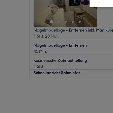
Nagelmodellage - Entfernen inkl. Manikür
1 Std. 20 Min.
Nagelmodellage - Entfernen
45 Min.
Kosmetische Zahnaufhellung
1 Std.
Schnellansicht Saloninfos
Montag
09:00
–
19:30
Dienstag
09:00
–
19:30
Mittwoch
09:00
–
19:30
Donnerstag
09:00
–
19:30
Freitag
09:00
–
19:30