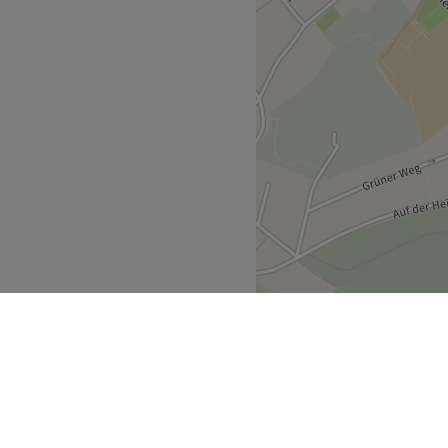
.
impernverlängerung,
n, Salon nur für Frauen,
resie) vorhanden
Zurück zur Salonansicht