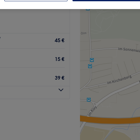
e
45 €
15 €
39 €