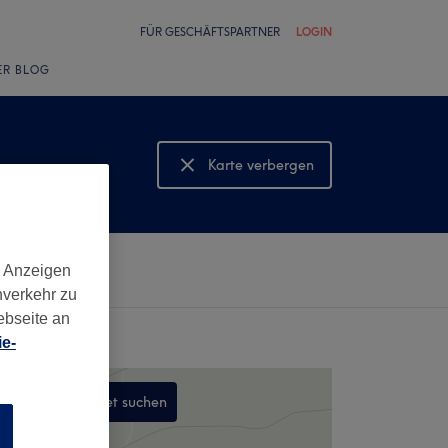
FÜR GESCHÄFTSPARTNER
LOGIN
ER BLOG
Karte verbergen
Karte anzeigen
d Anzeigen
nverkehr zu
ebseite an
e-
In diesem Gebiet suchen
n
,