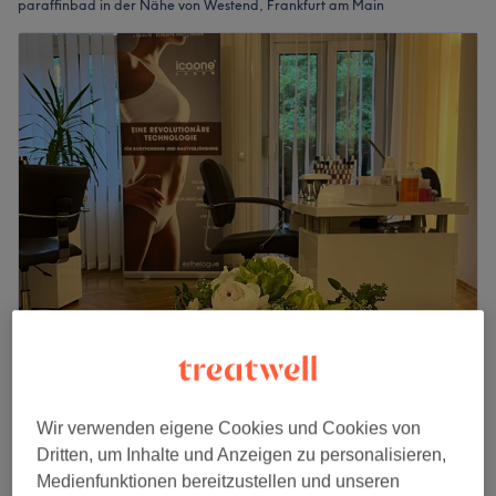
paraffinbad in der Nähe von Westend, Frankfurt am Main
Villa S
4,9
187 Bewertungen
Westend, Frankfurt am Main
Auf Karte anzeigen
Wir verwenden eigene Cookies und Cookies von
Handpeeling mit Packung & Paraffinbad
20 €
Dritten, um Inhalte und Anzeigen zu personalisieren,
20 Min.
Medienfunktionen bereitzustellen und unseren
Schnellansicht Saloninfos