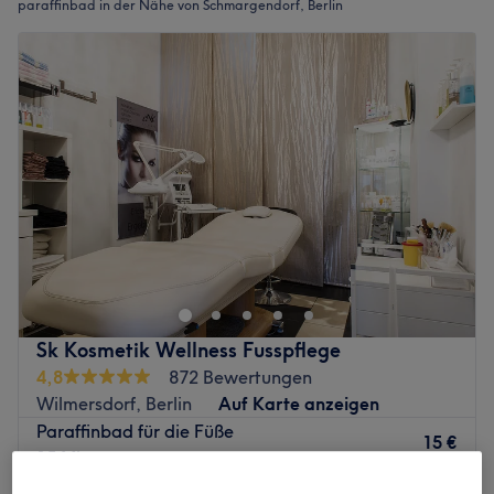
paraffinbad in der Nähe von Schmargendorf, Berlin
Sk Kosmetik Wellness Fusspflege
4,8
872 Bewertungen
Wilmersdorf, Berlin
Auf Karte anzeigen
Paraffinbad für die Füße
15 €
15 Min.