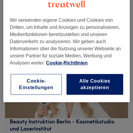
Paraffinbad für die Hände & Füße
40 €
25 Min.
Schnellansicht Saloninfos
Wir verwenden eigene Cookies und Cookies von
Dritten, um Inhalte und Anzeigen zu personalisieren,
Montag
09:00
–
19:00
Medienfunktionen bereitzustellen und unseren
Dienstag
09:00
–
19:00
Datenverkehr zu analysieren. Wir geben auch
Mittwoch
09:00
–
19:00
Informationen über die Nutzung unserer Webseite an
Donnerstag
09:00
–
19:00
unsere Partner für soziale Medien, Werbung und
Freitag
09:00
–
19:00
Analysen weiter.
Cookie-Richtlinien
Samstag
09:00
–
19:00
Sonntag
Geschlossen
Cookie-
Alle Cookies
Einstellungen
akzeptieren
Lege deine Schönheit in die Hände von echten – Sk
Kosmetik Fußpflege & Wellness im Berliner Stadtteil
Wilmersdorf begleitet dich auf dem Weg zu neuer
Jugend. Gönn auch du dir einen Wellness-Tag und buche
deinen persönlichen Wunschtermin einfach und bequem
Beauty Instruktion Berlin - Kosmetikstudio
mit Treatwell!
und Laserinstitut