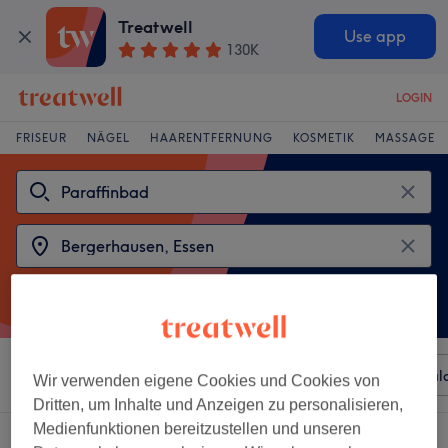
Treatwell
Use app
130K
LOGIN
FRISEUR
NÄGEL
HAARENTFERNUNG
KOSMETIK
MASSAGE
Sortieren nach
Beliebiger Preis
Besonderheiten
Sal
Wir verwenden eigene Cookies und Cookies von
Dritten, um Inhalte und Anzeigen zu personalisieren,
Medienfunktionen bereitzustellen und unseren
2 Salons die anbieten: