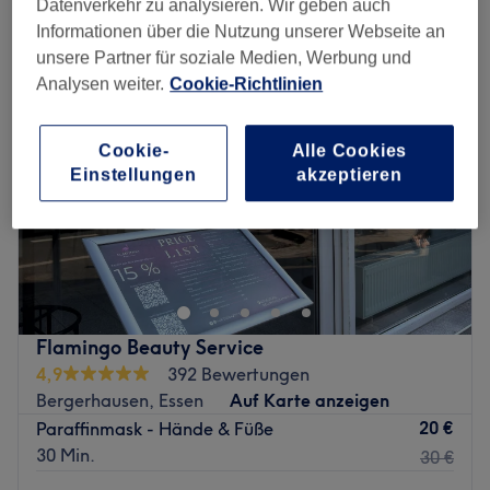
Datenverkehr zu analysieren. Wir geben auch
paraffinbad in der Nähe von Bergerhausen, Essen
Informationen über die Nutzung unserer Webseite an
unsere Partner für soziale Medien, Werbung und
Analysen weiter.
Cookie-Richtlinien
Cookie-
Alle Cookies
Einstellungen
akzeptieren
Flamingo Beauty Service
4,9
392 Bewertungen
Bergerhausen, Essen
Auf Karte anzeigen
20 €
Paraffinmask - Hände & Füße
30 Min.
30 €