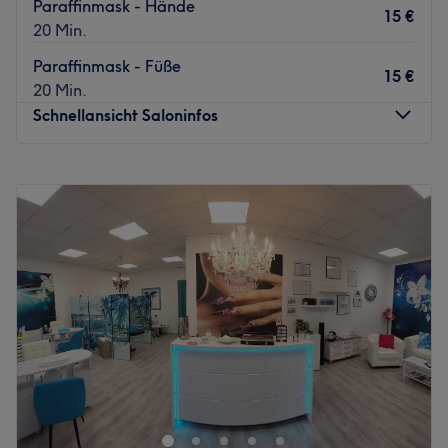
Paraffinmask - Hände
15 €
20 Min.
Paraffinmask - Füße
15 €
20 Min.
Schnellansicht Saloninfos
Montag
10:00
–
20:00
Dienstag
10:00
–
20:00
Mittwoch
10:00
–
20:00
Donnerstag
10:00
–
20:00
Freitag
10:00
–
20:00
Samstag
10:00
–
20:00
Sonntag
Geschlossen
Flamingo Beauty Service in Essen ist das stilvollste
Kosmetikstudio in der Stadt. Hier findest du erstklassige
Dienstleistungen rund um die Wimpern &
Augenbrauenpflege. Deine Augenbrauen sind der