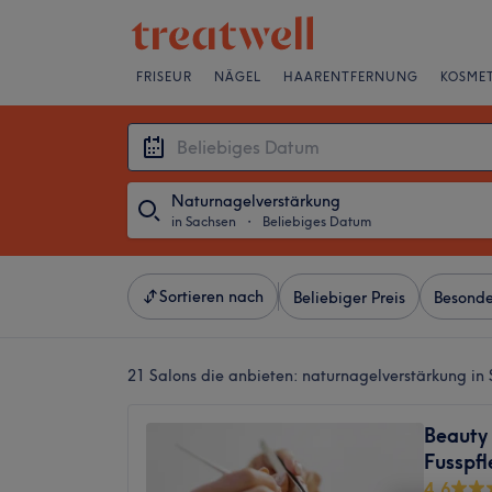
FRISEUR
NÄGEL
HAARENTFERNUNG
KOSMET
Naturnagelverstärkung
in Sachsen
・
Beliebiges Datum
Sortieren nach
Beliebiger Preis
Besonde
21 Salons die anbieten:
naturnagelverstärkung in
Beauty
Fusspf
4,6