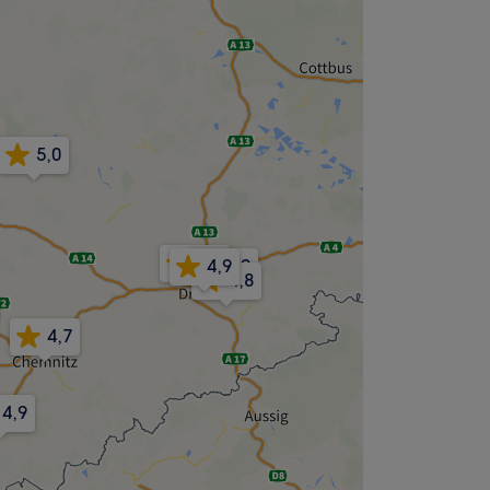
5,0
4,7
4,9
4,9
4,8
4,7
4,9