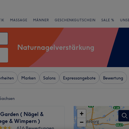
IK
MASSAGE
MÄNNER
GESCHENKGUTSCHEIN
SALE %
UNS
Naturnagelverstärkung
rheiten
Marken
Salons
Expressangebote
Bewertung
 Sachsen
+
 Garden ( Nägel &
lege & Wimpern )
−
616 Bewertungen