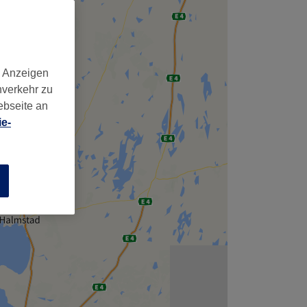
d Anzeigen
nverkehr zu
ebseite an
e-
n