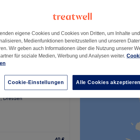
, Leipzig
enden eigene Cookies und Cookies von Dritten, um Inhalte un
ur
35 €
nalisieren, Medienfunktionen bereitzustellen und unseren Date
ren. Wir geben auch Informationen über die Nutzung unserer W
artner für soziale Medien, Werbung und Analysen weiter.
Cooki
ien
ash Nails
Cookie-Einstellungen
Alle Cookies akzeptiere
80 Bewertungen
z, Dresden
hören natürlich auch Hände
Beauty Garden in Leipzig-
40 €