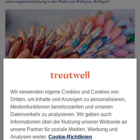
naturnagelverstärkung in der Nähe von Rathaus, Stuttgart
Wir verwenden eigene Cookies und Cookies von
Alice Cosmetic
Dritten, um Inhalte und Anzeigen zu personalisieren,
4,7
28 Bewertungen
Medienfunktionen bereitzustellen und unseren
Rosenberg, Stuttgart
Auf Karte anzeigen
Datenverkehr zu analysieren. Wir geben auch
Naturnagelverstärkung
Informationen über die Nutzung unserer Webseite an
67 €
1 Std.
unsere Partner für soziale Medien, Werbung und
Analysen weiter.
Cookie-Richtlinien
Schnellansicht Saloninfos