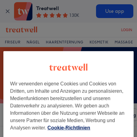
Treatwell
Use app
130K
LOGIN
FRISEUR
NÄGEL
HAARENTFERNUNG
KOSMETIK
MASSAGE
Wir verwenden eigene Cookies und Cookies von
Dritten, um Inhalte und Anzeigen zu personalisieren,
Medienfunktionen bereitzustellen und unseren
Datenverkehr zu analysieren. Wir geben auch
Informationen über die Nutzung unserer Webseite an
Sortieren nach
Salons
Expressangebote
Bewertung
unsere Partner für soziale Medien, Werbung und
Analysen weiter.
Cookie-Richtlinien