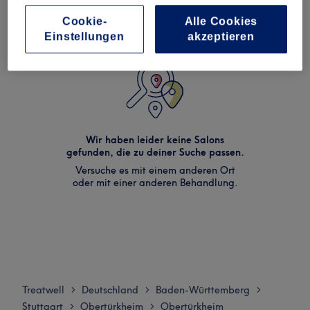
Cookie-
Alle Cookies
Einstellungen
akzeptieren
Wir haben leider keine Salons
gefunden, die zu deiner Suche passen.
Versuche es mit einem anderen Ort
oder mit einer anderen Behandlung.
Treatwell
Deutschland
Baden-Württemberg
>
>
>
Stuttgart
Obertürkheim
Obertürkheim
>
>