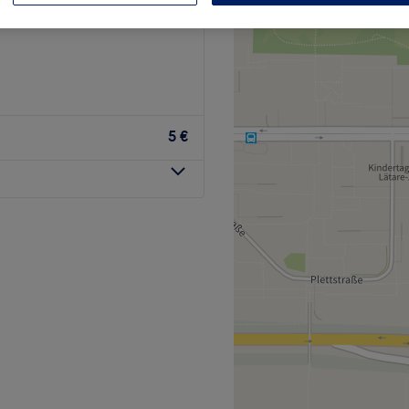
ach Zentrum, München
5 €
ernägel? Du träumst von