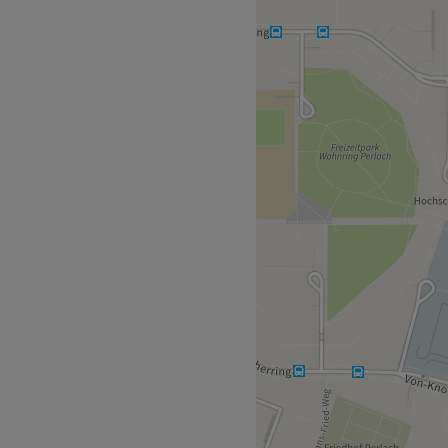
ei Beautybar im Pep in
Ort! Egal ob mit einer
tzung oder einer
en deine Wünsche wahr.
ndet sich der U-Bahnhof
aft ihren Beruf aus und das
ngreichen Angebots.
ionell.
andlungen, Permanent Make-
s angebunden.
Zurück zur Salonansicht