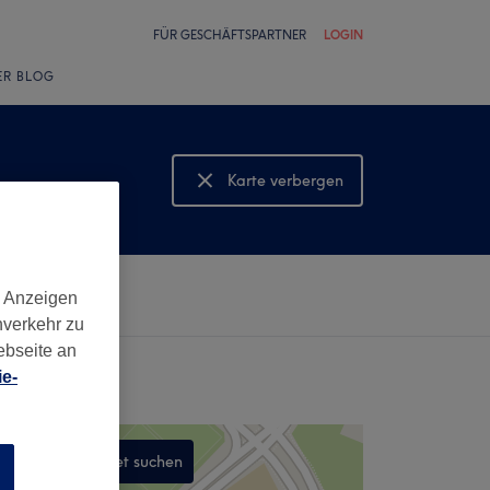
FÜR GESCHÄFTSPARTNER
LOGIN
ER BLOG
Karte verbergen
Karte anzeigen
d Anzeigen
nverkehr zu
ebseite an
e-
In diesem Gebiet suchen
n