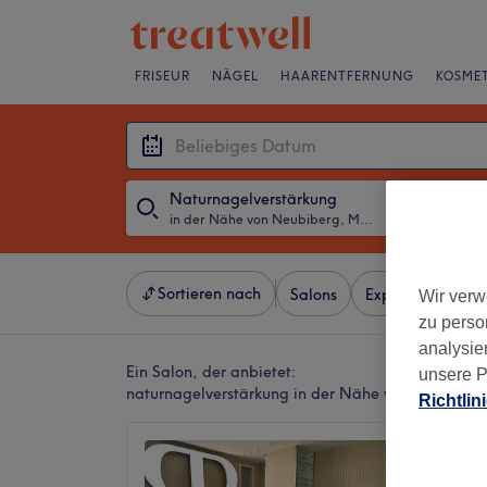
FRISEUR
NÄGEL
HAARENTFERNUNG
KOSMET
Naturnagelverstärkung
in der Nähe von Neubiberg, München und Umland
・
Beliebiges D
Sortieren nach
Salons
Expressangebot
Wir verw
zu perso
analysie
Ein Salon, der anbietet:
unsere P
naturnagelverstärkung in der Nähe von Neubibe
Richtlin
Beauty
4,4