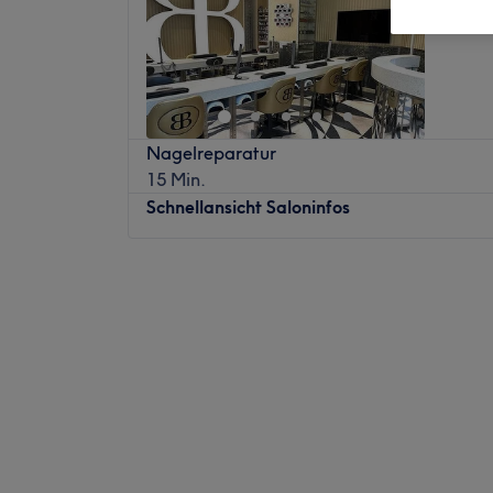
Neuperl
Nagelreparatur
15 Min.
Schnellansicht Saloninfos
Montag
09:30
–
19:00
Dienstag
09:30
–
19:00
Mittwoch
09:30
–
19:00
Donnerstag
09:30
–
19:00
Freitag
09:30
–
19:00
Samstag
09:30
–
19:00
Sonntag
Geschlossen
Hast du Lust auf bunte, ausgefallene Fing