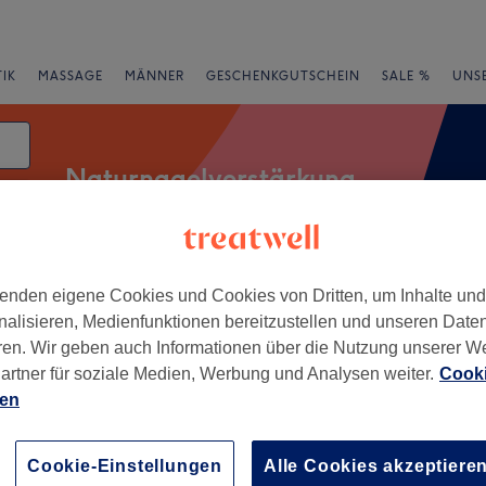
IK
MASSAGE
MÄNNER
GESCHENKGUTSCHEIN
SALE %
UNS
Naturnagelverstärkung
atum
e
Bewertung
enden eigene Cookies und Cookies von Dritten, um Inhalte un
nalisieren, Medienfunktionen bereitzustellen und unseren Date
ren. Wir geben auch Informationen über die Nutzung unserer W
artner für soziale Medien, Werbung und Analysen weiter.
Cooki
rg, München und Umland
ien
+
bar im Pep
Cookie-Einstellungen
Alle Cookies akzeptiere
747 Bewertungen
−