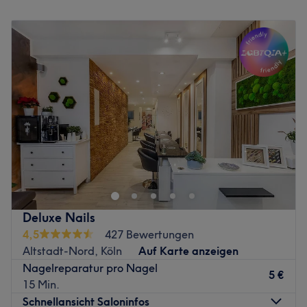
Montag
09:00
–
19:30
Zurück zur Salonansicht
Dienstag
09:00
–
19:30
Mittwoch
09:00
–
19:30
Donnerstag
09:00
–
19:30
Freitag
09:00
–
19:30
Samstag
09:00
–
19:30
Sonntag
Geschlossen
Inmitten von Köln-Ehrenfeld erwartet dich mit Kawaii
Nails eine wahre Oase für erstklassiges Nageldesign und
professionelle Pflege. Der Salon besticht durch ein
modernes Konzept, bei dem deine individuellen Wünsche
und die Gesundheit deiner Nägel stets im Mittelpunkt
Deluxe Nails
stehen. Von trendigen Bio-Gelnägeln über
4,5
427 Bewertungen
langanhaltenden Shellac bis hin zu kunstvollen
Altstadt-Nord, Köln
Auf Karte anzeigen
Verzierungen bietet dieser Spot alles, was dein Herz
Nagelreparatur pro Nagel
begehrt, damit du dich rundum wohlfühlst. Die
5 €
15 Min.
entspannte Atmosphäre lädt dazu ein, den Alltag für
Schnellansicht Saloninfos
einen Moment zu vergessen und die Präzision