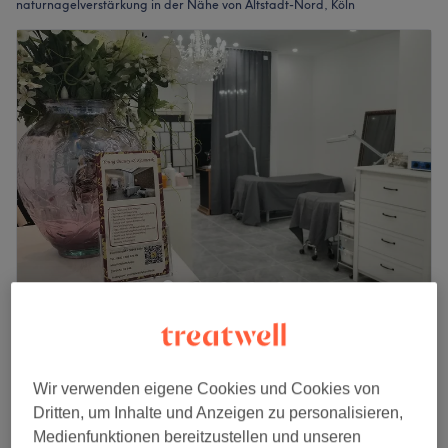
naturnagelverstärkung in der Nähe von Altstadt-Nord, Köln
Young Beauty & Kosmetik
4,8
828 Bewertungen
Innenstadt, Köln
Auf Karte anzeigen
Wir verwenden eigene Cookies und Cookies von
Naturnagelverstärkung
10 €
Dritten, um Inhalte und Anzeigen zu personalisieren,
30 Min.
Medienfunktionen bereitzustellen und unseren