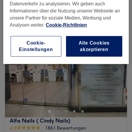
Naturnagelverstärkung inkl. Maniküre
20 €
Datenverkehr zu analysieren. Wir geben auch
1 Std.
Informationen über die Nutzung unserer Webseite an
Schnellansicht Saloninfos
unsere Partner für soziale Medien, Werbung und
Analysen weiter.
Cookie-Richtlinien
Montag
10:00
–
20:00
Dienstag
10:00
–
20:00
Cookie-
Alle Cookies
Mittwoch
10:00
–
20:00
Einstellungen
akzeptieren
Donnerstag
10:00
–
20:00
Freitag
10:00
–
20:00
Samstag
10:00
–
18:00
Sonntag
Geschlossen
Gönn dir einen strahlenden Teint, seidenglatte Haut oder
voluminöse Wimpern für einen betörenden
Augenaufschlag! Unser Tipp: Young Beauty & Kosmetik,
das Beautystudio am Eigelstein 106. Zentral und in der
Nähe des Kölner Hansarings gelegen ist der Salon super
Alfa Nails ( Cindy Nails)
leicht zu erreichen. Wozu also noch lange überlegen?
4,8
1861 Bewertungen
Überzeug dich selbst und buch noch heute deinen