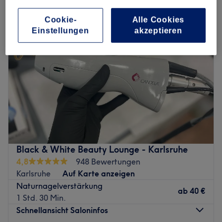
Cookie-
Alle Cookies
Einstellungen
akzeptieren
Black & White Beauty Lounge - Karlsruhe
4,8
948 Bewertungen
Karlsruhe
Auf Karte anzeigen
Naturnagelverstärkung
ab
40 €
1 Std. 30 Min.
Schnellansicht Saloninfos