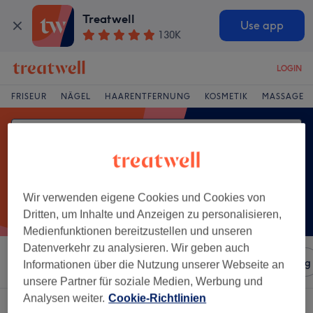
Treatwell
Use app
130K
LOGIN
FRISEUR
NÄGEL
HAARENTFERNUNG
KOSMETIK
MASSAGE
Wir verwenden eigene Cookies und Cookies von
Dritten, um Inhalte und Anzeigen zu personalisieren,
Medienfunktionen bereitzustellen und unseren
Datenverkehr zu analysieren. Wir geben auch
Sortieren nach
Salons
Expressangebote
Bewertung
Informationen über die Nutzung unserer Webseite an
unsere Partner für soziale Medien, Werbung und
Analysen weiter.
Cookie-Richtlinien
Ein Salon, der anbietet:
naturnagelverstärkung in Karlsruhe