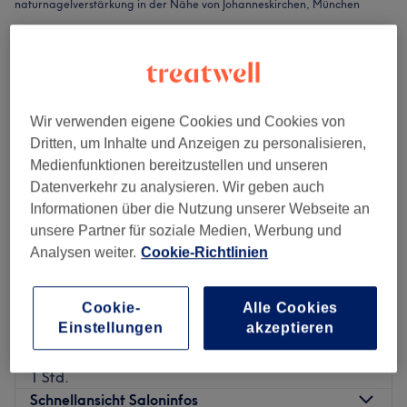
naturnagelverstärkung in der Nähe von Johanneskirchen, München
Wir verwenden eigene Cookies und Cookies von
Dritten, um Inhalte und Anzeigen zu personalisieren,
Medienfunktionen bereitzustellen und unseren
Datenverkehr zu analysieren. Wir geben auch
Informationen über die Nutzung unserer Webseite an
unsere Partner für soziale Medien, Werbung und
Analysen weiter.
Cookie-Richtlinien
Lan Nails - Arabellapark
Cookie-
Alle Cookies
4,5
1306 Bewertungen
Einstellungen
akzeptieren
Bogenhausen, München
Auf Karte anzeigen
Naturnagelverstärkung
35 €
1 Std.
Schnellansicht Saloninfos