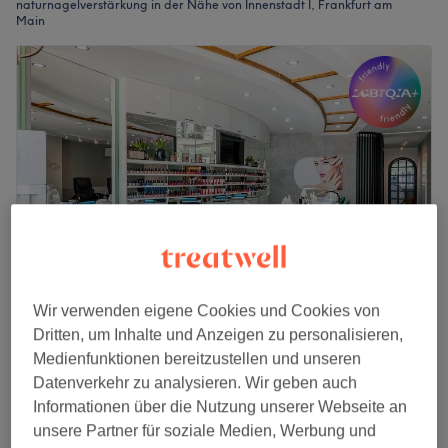
naturnagelverstärkung in der Nähe von Innenstadt I, Frankfurt am
Main
Wir verwenden eigene Cookies und Cookies von
Beauty & Nails - Frankfurt
Dritten, um Inhalte und Anzeigen zu personalisieren,
4,7
904 Bewertungen
Medienfunktionen bereitzustellen und unseren
Altstadt, Frankfurt am Main
Auf Karte anzeigen
Datenverkehr zu analysieren. Wir geben auch
Nagelreparatur
Informationen über die Nutzung unserer Webseite an
7 €
15 Min.
unsere Partner für soziale Medien, Werbung und