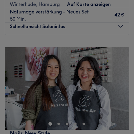
Winterhude, Hamburg
Auf Karte anzeigen
💅
Das Team:
Inhaberin Parisa bringt jahrelange
Naturnagelverstärkung - Neues Set
42 €
Erfahrung mit und steht dir mit ihrer Expertise zur Seite,
50 Min.
um die perfekte Behandlung für dich zu finden.
Schnellansicht Saloninfos
✨
Warum wir den Salon lieben:
Ambiente:
Elegant, modern & professionell.
Montag
10:00
–
19:00
Know-how:
Spezialisiert auf perfekte Nagelpflege.
Dienstag
10:00
–
19:00
Buche noch heute deinen Termin und erlebe erstklassige
Mittwoch
10:00
–
19:00
Nagelkunst! 💖
Donnerstag
10:00
–
19:00
Zurück zur Salonansicht
Freitag
10:00
–
19:00
Samstag
10:00
–
17:00
Sonntag
Geschlossen
Im Herzen von Hamburg-Winterhude haben Nagel-
Experten ein professionell und doch ästhetisch
inspirierend eingerichtetes Studio eröffnet. Die nagel-
neue Adresse für Maniküre und perfekte Nailart sowie
pflegende Hand-Couture überzeugt vor allem durch ihr
Nails New Style