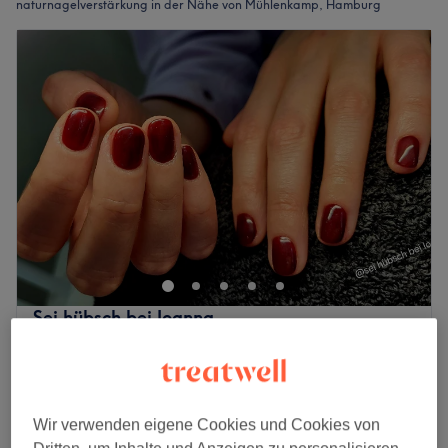
naturnagelverstärkung in der Nähe von Mühlenkamp, Hamburg
Sei hübsch bei Ioanna
5,0
140 Bewertungen
Borgweg, Hamburg
Auf Karte anzeigen
Naturnagelverstärkung inkl. Maniküre
ab
68 €
1 Std. 20 Min. - 1 Std. 30 Min.
Wir verwenden eigene Cookies und Cookies von
Schnellansicht Saloninfos