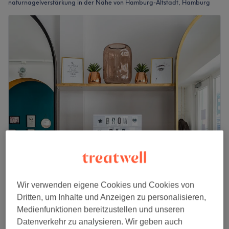
naturnagelverstärkung in der Nähe von Hamburg-Altstadt, Hamburg
Schätzchen - Beautysalon
4,9
3015 Bewertungen
Wir verwenden eigene Cookies und Cookies von
Uhlenhorst, Hamburg
Auf Karte anzeigen
Dritten, um Inhalte und Anzeigen zu personalisieren,
Naturnagelverstärkung
13 €
Medienfunktionen bereitzustellen und unseren
10 Min.
Datenverkehr zu analysieren. Wir geben auch
Schnellansicht Saloninfos