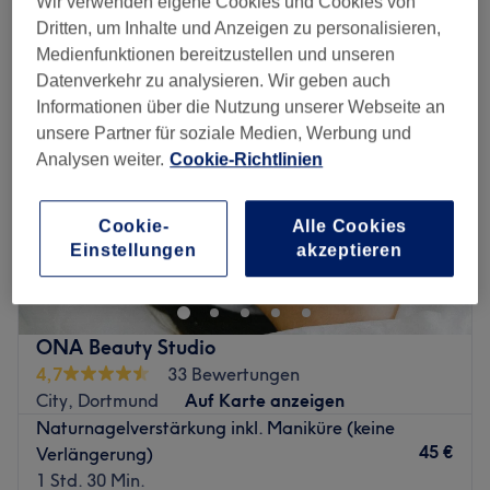
Wir verwenden eigene Cookies und Cookies von
naturnagelverstärkung in der Nähe von City, Dortmund
Dritten, um Inhalte und Anzeigen zu personalisieren,
Medienfunktionen bereitzustellen und unseren
Datenverkehr zu analysieren. Wir geben auch
Informationen über die Nutzung unserer Webseite an
unsere Partner für soziale Medien, Werbung und
Analysen weiter.
Cookie-Richtlinien
Cookie-
Alle Cookies
Einstellungen
akzeptieren
ONA Beauty Studio
4,7
33 Bewertungen
City, Dortmund
Auf Karte anzeigen
Naturnagelverstärkung inkl. Maniküre (keine
45 €
Verlängerung)
1 Std. 30 Min.