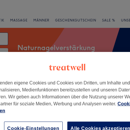
IK
MASSAGE
MÄNNER
GESCHENKGUTSCHEIN
SALE %
UNS
Naturnagelverstärkung
rheiten
Salons
Expressangebote
Bewertung
enden eigene Cookies und Cookies von Dritten, um Inhalte un
nalisieren, Medienfunktionen bereitzustellen und unseren Date
ren. Wir geben auch Informationen über die Nutzung unserer W
Bonn
artner für soziale Medien, Werbung und Analysen weiter.
Cooki
ien
+
rt World - Bonn
91 Bewertungen
−
Cookie-Einstellungen
Alle Cookies akzeptiere
, Bonn