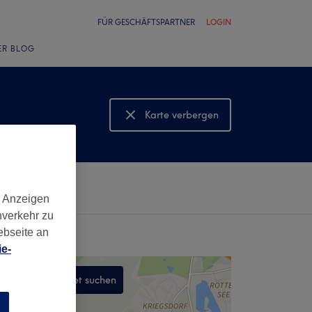
FÜR GESCHÄFTSPARTNER
LOGIN
ER BLOG
Karte verbergen
Karte anzeigen
d Anzeigen
nverkehr zu
ebseite an
e-
In diesem Gebiet suchen
,
n