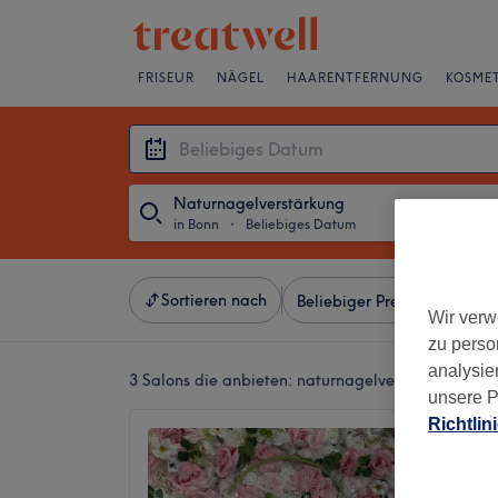
FRISEUR
NÄGEL
HAARENTFERNUNG
KOSMET
Naturnagelverstärkung
in Bonn
・
Beliebiges Datum
Sortieren nach
Beliebiger Preis
Besonde
Wir verw
zu perso
analysie
3 Salons die anbieten:
naturnagelverstärkung in 
unsere P
Richtlin
Nails A
4,7
Duisdorf