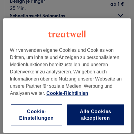
Design je Finger
ab
1 €
25 Min.
Schnellansicht Saloninfos
Montag
10:00
–
20:00
Dienstag
10:00
–
20:00
Mittwoch
10:00
–
20:00
Wir verwenden eigene Cookies und Cookies von
Donnerstag
10:00
–
20:00
Dritten, um Inhalte und Anzeigen zu personalisieren,
Freitag
10:00
–
20:00
Medienfunktionen bereitzustellen und unseren
Samstag
10:00
–
20:00
Datenverkehr zu analysieren. Wir geben auch
Sonntag
Geschlossen
Informationen über die Nutzung unserer Webseite an
unsere Partner für soziale Medien, Werbung und
Tiffany Beauty Bar là tiệm làm móng uy tín tọa lạc tại
Analysen weiter.
Cookie-Richtlinien
Höfe am Brühl, tầng 1, đối diện Cửa hàng H&M
Home/Kids, bên cạnh Foot Locker, Leipzig. Tiệm cung
cấp nhiều dịch vụ khác nhau để đáp ứng nhu cầu làm đẹp
Cookie-
Alle Cookies
Einstellungen
akzeptieren
riêng của khách hàng. Bạn có thể đặt lịch hẹn nhanh
Beauty by Trang - Leipzig Zentrum
chóng và dễ dàng thông qua ứng dụng Treatwell – với
4,7
137 Bewertungen
xác nhận đặt lịch ngay lập tức.