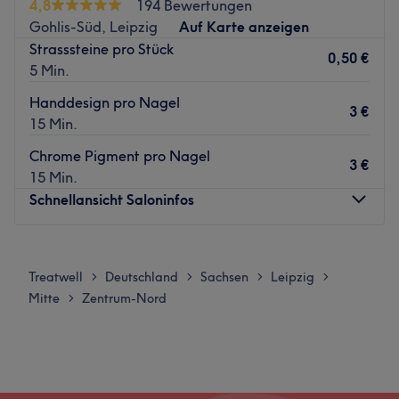
4,8
194 Bewertungen
Gohlis-Süd, Leipzig
Auf Karte anzeigen
Strasssteine pro Stück
0,50 €
5 Min.
Handdesign pro Nagel
3 €
15 Min.
Chrome Pigment pro Nagel
3 €
15 Min.
Schnellansicht Saloninfos
Montag
09:00
–
19:00
Dienstag
09:00
–
19:00
Treatwell
Deutschland
Sachsen
Leipzig
>
>
>
>
Mittwoch
09:00
–
19:00
Mitte
Zentrum-Nord
>
Donnerstag
09:00
–
19:00
Freitag
09:00
–
19:00
Samstag
09:30
–
16:30
Sonntag
Geschlossen