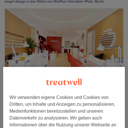
nagel design in der Nähe von Walther-Schreiber-Platz, Berlin
Anh Nails
4,6
254 Bewertungen
Wir verwenden eigene Cookies und Cookies von
Walther-Schreiber-Platz, Berlin
Dritten, um Inhalte und Anzeigen zu personalisieren,
Auf Karte anzeigen
Medienfunktionen bereitzustellen und unseren
Datenverkehr zu analysieren. Wir geben auch
Strassstein 1 Stück
1 €
Informationen über die Nutzung unserer Webseite an
15 Min.