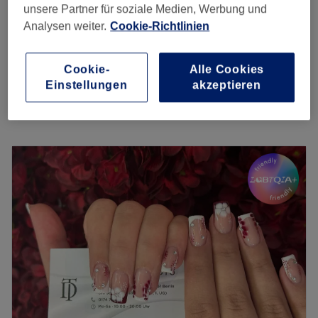
unsere Partner für soziale Medien, Werbung und
Strasssteine komplett
5 €
Analysen weiter.
Cookie-Richtlinien
15 Min.
Nagel Design komplett
10 €
Cookie-
Alle Cookies
30 Min.
Einstellungen
akzeptieren
Schnellansicht Saloninfos
Montag
10:00
–
19:00
Dienstag
10:00
–
19:00
Mittwoch
10:00
–
19:00
Donnerstag
10:00
–
19:00
Freitag
10:00
–
19:00
Samstag
10:00
–
18:00
Sonntag
Geschlossen
Bei Anh Nails in Berlin-Steglitz kannst du deine Nägel,
Hände und Füße professionell verwöhnen lassen! Mit
Fachwissen und Geduld kannst du ein kleines