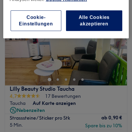
Cookie-
Alle Cookies
Einstellungen
akzeptieren
Lilly Beauty Studio Taucha
4,7
17 Bewertungen
Taucha
Auf Karte anzeigen
Nebenzeiten
ab
0,90 €
Strasssteine/ Sticker pro Stk
5 Min.
Spare bis zu 10%