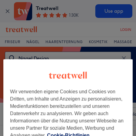
Treatwell
Use app
130K
LOGIN
FRISEUR
NÄGEL
HAARENTFERNUNG
KOSMETIK
MASSAGE
Wir verwenden eigene Cookies und Cookies von
Dritten, um Inhalte und Anzeigen zu personalisieren,
Medienfunktionen bereitzustellen und unseren
Datenverkehr zu analysieren. Wir geben auch
Sortieren nach
Beliebiger Preis
Besonderheiten
Sal
Informationen über die Nutzung unserer Webseite an
unsere Partner für soziale Medien, Werbung und
Ein Salon, der anbietet:
nagel design in Taucha
Analysen weiter.
Cookie-Richtlinien