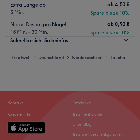
ab
4,50 €
Extra Länge ab
5 Min.
Spare bis zu 10%
ab
0,90 €
Nagel Design pro Nagel
15 Min. - 30 Min.
Spare bis zu 10%
Schnellansicht Saloninfos
Treatwell
Montag
Deutschland
Niedersachsen
09:00
–
18:00
Taucha
>
>
>
Dienstag
09:00
–
18:00
Mittwoch
09:00
–
18:00
Donnerstag
09:00
–
18:00
Freitag
09:00
–
18:00
Samstag
10:00
–
16:00
Sonntag
Geschlossen
Kontakt
Entdecke
Kunden-Hilfe
Treatment Guide
Lilly Beauty Studio Taucha ist die erste Adresse für alle,
Unser Blog
die sich gepflegte Nägel und kreative Nageldesigns
wünschen. Überzeuge dich selbst und buche deinen
Treatwell Geschenkgutschein