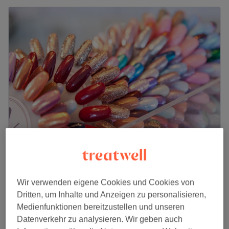
Alice Cosmetic
4,7
28 Bewertungen
Rosenberg, Stuttgart
Auf Karte anzeigen
Wir verwenden eigene Cookies und Cookies von
Last Minute
Dritten, um Inhalte und Anzeigen zu personalisieren,
ab
8 €
Fingernägel lackieren
Medienfunktionen bereitzustellen und unseren
20 Min.
Spare bis zu 20%
Datenverkehr zu analysieren. Wir geben auch