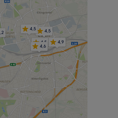
4,5
4,5
,2
4,9
4,5
4,6