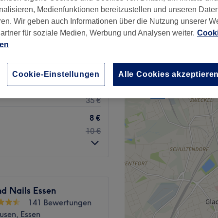
nalisieren, Medienfunktionen bereitzustellen und unseren Date
wertungen
ren. Wir geben auch Informationen über die Nutzung unserer W
irk I, Essen
artner für soziale Medien, Werbung und Analysen weiter.
Cooki
ien
ab
3 €
Cookie-Einstellungen
Alle Cookies akzeptiere
25 €
35 €
8 €
10 €
d Nails Essen
141 Bewertungen
usen, Essen