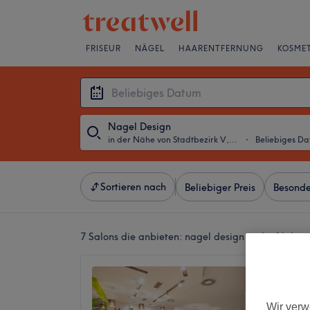
FRISEUR
NÄGEL
HAARENTFERNUNG
KOSMET
Nagel Design
in der Nähe von Stadtbezirk V, Essen
・
Beliebiges D
Sortieren nach
Beliebiger Preis
Besonde
7 Salons die anbieten:
nagel design in der Nähe v
Miss S
Sugari
Wir verw
4,5