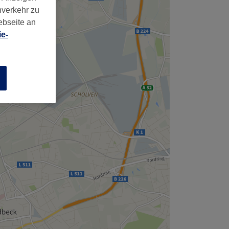
nverkehr zu
ebseite an
e-
n