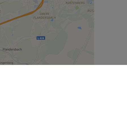
Leaflet
| ©
OpenStreetMap
contributors