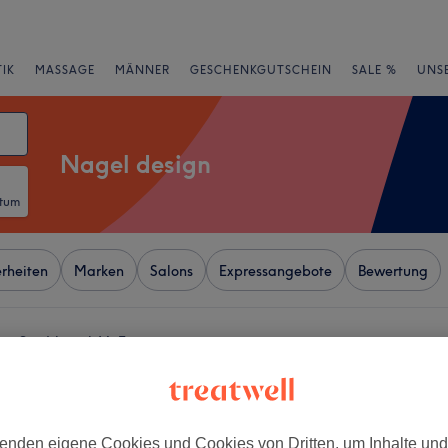
IK
MASSAGE
MÄNNER
GESCHENKGUTSCHEIN
SALE %
UNS
Nagel design
atum
rheiten
Marken
Salons
Expressangebote
Bewertung
on Stadtbezirk V, Essen
+
aigon Nail Waxing &
ng im HBF
−
enden eigene Cookies und Cookies von Dritten, um Inhalte un