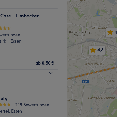
 Care - Limbecker
tzt alles daran, dass du das
atung ist auf Deutsch,
4
wertungen
irk I, Essen
4,6
e Produkte
Zurück zur Salonansicht
ab
0,50 €
 kinderfreundlich
Zurück zur Salonansicht
auty
219 Bewertungen
ertel, Essen