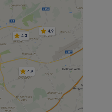
4,9
4,3
4,9