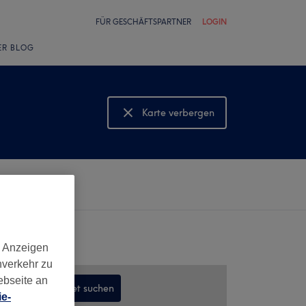
FÜR GESCHÄFTSPARTNER
LOGIN
ER BLOG
Karte verbergen
Karte anzeigen
d Anzeigen
nverkehr zu
ebseite an
In diesem Gebiet suchen
e-