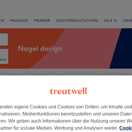
IK
MASSAGE
MÄNNER
GESCHENKGUTSCHEIN
SALE %
UNS
Nagel design
atum
rheiten
Marken
Salons
Expressangebote
Bewertung
eck, Dortmund
enden eigene Cookies und Cookies von Dritten, um Inhalte un
nalisieren, Medienfunktionen bereitzustellen und unseren Date
+
ren. Wir geben auch Informationen über die Nutzung unserer W
 Concept by LLASHES
artner für soziale Medien, Werbung und Analysen weiter.
Cooki
−