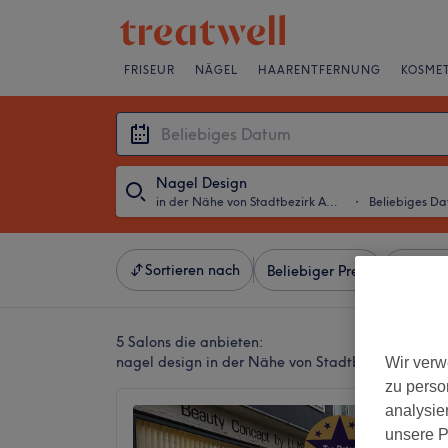
FRISEUR
NÄGEL
HAARENTFERNUNG
KOSMET
Nagel Design
in der Nähe von Stadtbezirk Aplerbeck, Dortmund
・
Beliebiges D
Sortieren nach
Beliebiger Preis
Besonde
5 Salons die anbieten:
nagel design in der Nähe von Stadtbezirk Aplerb
Wir verw
zu perso
analysie
Beauty
unsere P
4,9