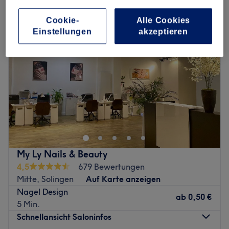
Cookie-
Alle Cookies
Einstellungen
akzeptieren
My Ly Nails & Beauty
4,5
679 Bewertungen
Mitte, Solingen
Auf Karte anzeigen
Nagel Design
ab
0,50 €
5 Min.
Schnellansicht Saloninfos