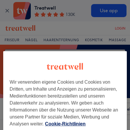
Treatwell
Use app
130K
LOGIN
FRISEUR
NÄGEL
HAARENTFERNUNG
KOSMETIK
MASSAGE
Wir verwenden eigene Cookies und Cookies von
Dritten, um Inhalte und Anzeigen zu personalisieren,
Medienfunktionen bereitzustellen und unseren
Datenverkehr zu analysieren. Wir geben auch
Sortieren nach
Besonderheiten
Salons
Expressange
Informationen über die Nutzung unserer Webseite an
unsere Partner für soziale Medien, Werbung und
Analysen weiter.
Cookie-Richtlinien
Ein Salon, der anbietet:
nagel design in Solingen