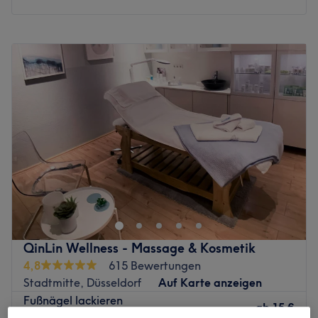
Montag
10:00
–
20:00
Dienstag
10:00
–
20:00
Mittwoch
10:00
–
20:00
Donnerstag
10:00
–
20:00
Freitag
10:00
–
20:00
Samstag
10:00
–
20:00
Sonntag
Geschlossen
Mit MIZU SPA Nail Cosmetic hat die Kö-Galerie eine
wundervolle Beautyadresse hinzugewonnen. Hier geht
das erfahrene Team aus Lenka, Huyen und Dung seinem
Handwerk nach. Ob sorgsam modellierte Nägel, perfekt
manikürte Hände oder schwungvolle Wimpern – lass' dich
QinLin Wellness - Massage & Kosmetik
in der exklusiven Atmosphäre des Salons und der Galerie
4,8
615 Bewertungen
ganz nach deinen Wünschen verwöhnen. Deinen
Stadtmitte, Düsseldorf
Auf Karte anzeigen
Wunschtermin buchst du dir einfach und bequem mit
Fußnägel lackieren
Treatwell!
ab
15 €
20 Min. - 30 Min.