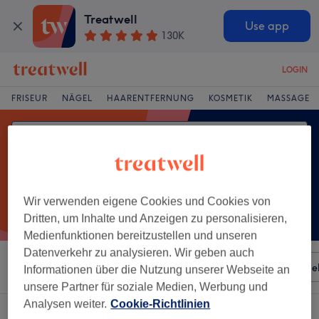
Treatwell
Use app
130K
LOGIN
FRISEUR
NÄGEL
HAARENTFERNUNG
KOSMETIK
MASSAGE
Wir verwenden eigene Cookies und Cookies von
Dritten, um Inhalte und Anzeigen zu personalisieren,
Medienfunktionen bereitzustellen und unseren
Datenverkehr zu analysieren. Wir geben auch
Sortieren nach
Besonderheiten
Salons
Expressange
Informationen über die Nutzung unserer Webseite an
unsere Partner für soziale Medien, Werbung und
Analysen weiter.
Cookie-Richtlinien
Ein Salon, der anbietet:
nagel design in Lützenkirchen, Leverkusen