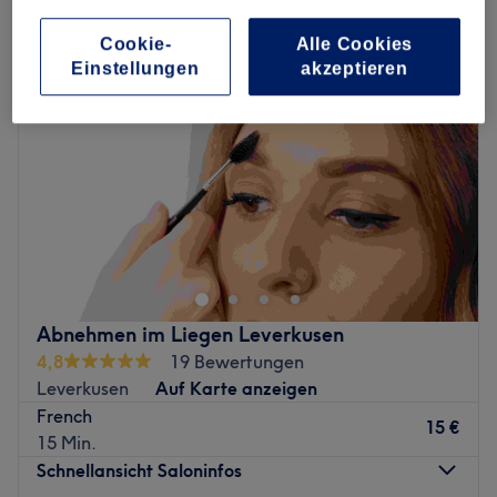
Cookie-
Alle Cookies
Einstellungen
akzeptieren
Abnehmen im Liegen Leverkusen
4,8
19 Bewertungen
Leverkusen
Auf Karte anzeigen
French
15 €
15 Min.
Schnellansicht Saloninfos